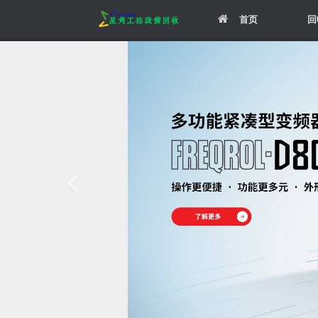
Skip
首页
回
to
content