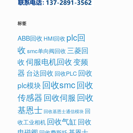
标签
plc回
ABB回收
HMI回收
收
三菱回
smc单向阀回收
伺服电机回收
变频
收
器
回收
台达回收
回收PLC
回收smc
回收
plc模块
传感器
回收
回收伺服
基恩士
回
回收基恩士通信模块
回收气缸
回收
收工业相机
电磁阀
基恩士
回收费斯托