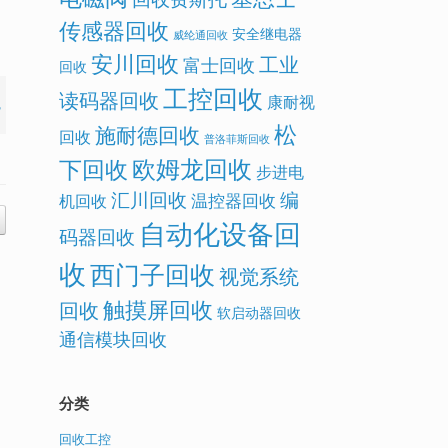
传感器回收
安全继电器
威纶通回收
安川回收
工业
富士回收
回收
工控回收
读码器回收
康耐视
松
施耐德回收
回收
普洛菲斯回收
欧姆龙回收
下回收
步进电
汇川回收
编
温控器回收
机回收
自动化设备回
码器回收
收
西门子回收
视觉系统
触摸屏回收
回收
软启动器回收
通信模块回收
分类
回收工控