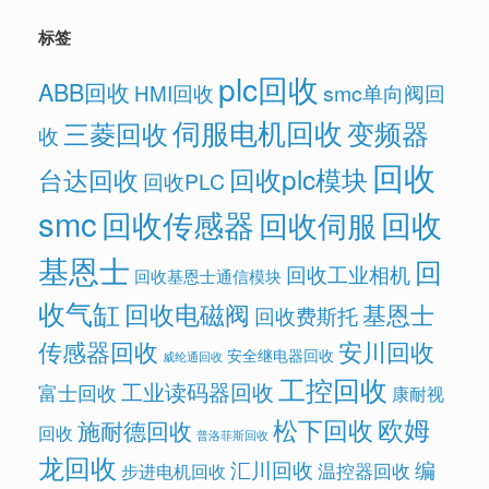
标签
plc回收
ABB回收
HMI回收
smc单向阀回
伺服电机回收
变频器
三菱回收
收
回收
回收plc模块
台达回收
回收PLC
smc
回收传感器
回收
回收伺服
基恩士
回
回收工业相机
回收基恩士通信模块
收气缸
回收电磁阀
基恩士
回收费斯托
传感器回收
安川回收
安全继电器回收
威纶通回收
工控回收
工业读码器回收
富士回收
康耐视
欧姆
松下回收
施耐德回收
回收
普洛菲斯回收
龙回收
汇川回收
编
温控器回收
步进电机回收