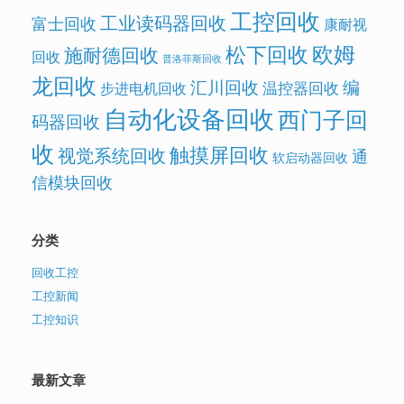
工控回收
工业读码器回收
富士回收
康耐视
欧姆
松下回收
施耐德回收
回收
普洛菲斯回收
龙回收
汇川回收
编
温控器回收
步进电机回收
自动化设备回收
西门子回
码器回收
收
触摸屏回收
视觉系统回收
通
软启动器回收
信模块回收
分类
回收工控
工控新闻
工控知识
最新文章