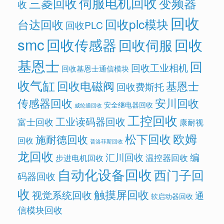
伺服电机回收
变频器
三菱回收
收
回收
回收plc模块
台达回收
回收PLC
smc
回收传感器
回收
回收伺服
基恩士
回
回收工业相机
回收基恩士通信模块
收气缸
回收电磁阀
基恩士
回收费斯托
传感器回收
安川回收
安全继电器回收
威纶通回收
工控回收
工业读码器回收
富士回收
康耐视
欧姆
松下回收
施耐德回收
回收
普洛菲斯回收
龙回收
汇川回收
编
温控器回收
步进电机回收
自动化设备回收
西门子回
码器回收
收
触摸屏回收
视觉系统回收
通
软启动器回收
信模块回收