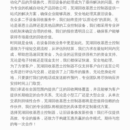
动化产品的升级换代，而旧设备的处理成为了亟待解决的问题。作
为专业的机械自动化产品回收公司，芜湖回收基恩士控制器提供一
站式的解决方案，确保企业能够高效、安全地处理其废旧设备。
在众多二手设备回收服务中，我们始终坚持“以质论价”的原则。无
论是基恩士品牌还是其他品牌的工业控制设备，我们都采用专业评
估机制来确定合理的价格。我们的报价透明且公正，确保客户能够
获得市场最优的回收价值。
时间就是金钱，在设备回收业务中更是如此。芜湖回收基恩士控制
器致力于缩短交易流程，从评估到结算，我们力求在最短时间内完
成，帮助您迅速回笼资金，为企业的运营提供强有力的资金支持。
无论是电子转账还是现金支付，我们都保证快速、安全地处理。
为了方便客户，芜湖回收基恩士控制器不仅支持客户自行送至公司
仓库进行评估与交易，还提供了上门取件的服务。无论您身处何
地，只要拨打我们的电话或发送邮件预约，专业团队将尽快响应并
安排时间上门取货。
我们承诺在全国范围内提供广泛的回收网络覆盖，并且能够为客户
提供长期稳定的合作关系。无论是小型工厂还是大型企业，从单次
交易到持续性合作，芜湖回收基恩士控制器都将是您值得信赖的合
作伙伴。我们的专业团队将根据您的具体需求定制最优方案。
选择芜湖回收基恩士控制器，让旧设备焕发新价值！我们不仅提供
高效、专业的服务，还致力于构建互惠共赢的合作模式。期待与您
的每一次合作！