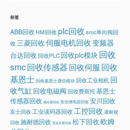
标签
plc回收
ABB回收
HMI回收
smc单向阀回
伺服电机回收
变频器
三菱回收
收
回收
回收plc模块
台达回收
回收PLC
smc
回收传感器
回收
回收伺服
基恩士
回
回收工业相机
回收基恩士通信模块
收气缸
回收电磁阀
基恩士
回收费斯托
传感器回收
安川回收
安全继电器回收
威纶通回收
工控回收
工业读码器回收
富士回收
康耐视
欧姆
松下回收
施耐德回收
回收
普洛菲斯回收