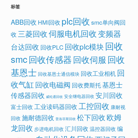
标签
plc回收
ABB回收
HMI回收
smc单向阀回
伺服电机回收
变频器
三菱回收
收
回收
回收plc模块
台达回收
回收PLC
smc
回收传感器
回收
回收伺服
基恩士
回
回收工业相机
回收基恩士通信模块
收气缸
回收电磁阀
基恩士
回收费斯托
传感器回收
安川回收
安全继电器回收
威纶通回收
工控回收
工业读码器回收
富士回收
康耐视
欧姆
松下回收
施耐德回收
回收
普洛菲斯回收
龙回收
汇川回收
编
温控器回收
步进电机回收