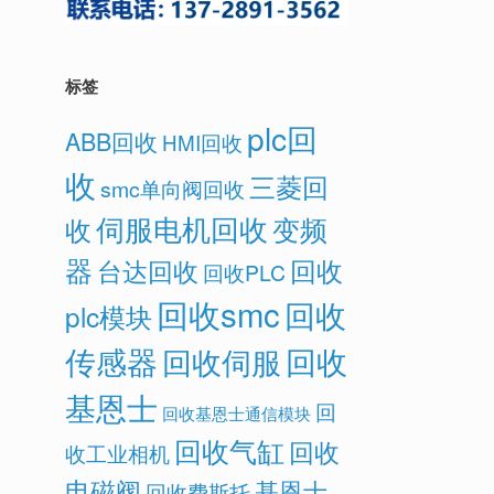
标签
plc回
ABB回收
HMI回收
收
三菱回
smc单向阀回收
伺服电机回收
变频
收
器
回收
台达回收
回收PLC
回收smc
回收
plc模块
传感器
回收
回收伺服
基恩士
回
回收基恩士通信模块
回收气缸
回收
收工业相机
电磁阀
基恩士
回收费斯托