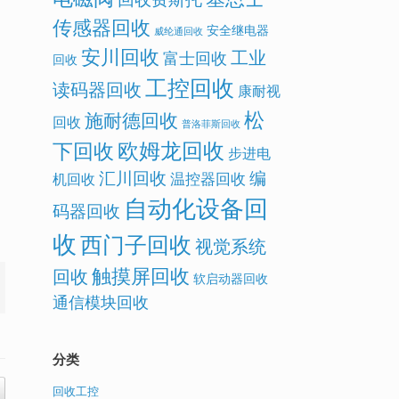
传感器回收
安全继电器
威纶通回收
安川回收
工业
富士回收
回收
工控回收
读码器回收
康耐视
松
施耐德回收
回收
普洛菲斯回收
欧姆龙回收
下回收
步进电
汇川回收
编
温控器回收
机回收
自动化设备回
码器回收
收
西门子回收
视觉系统
触摸屏回收
回收
软启动器回收
通信模块回收
分类
回收工控