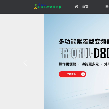
Skip
首页
回
to
content