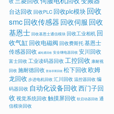
伺服电机回收
变频器
三菱回收
收
回收
回收plc模块
台达回收
回收PLC
smc
回收传感器
回收
回收伺服
基恩士
回
回收工业相机
回收基恩士通信模块
收气缸
回收电磁阀
基恩士
回收费斯托
传感器回收
安川回收
安全继电器回收
威纶通回收
工控回收
工业读码器回收
富士回收
康耐视
欧姆
松下回收
施耐德回收
回收
普洛菲斯回收
龙回收
汇川回收
编
温控器回收
步进电机回收
自动化设备回收
西门子回
码器回收
收
触摸屏回收
视觉系统回收
通
软启动器回收
信模块回收