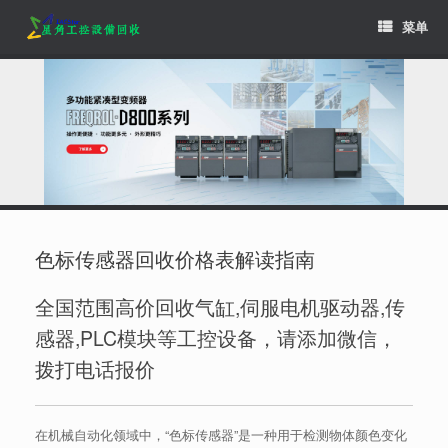
Skip
菜单
to
content
色标传感器回收价格表解读指南
全国范围高价回收气缸,伺服电机驱动器,传
感器,PLC模块等工控设备，请添加微信，
拨打电话报价
在机械自动化领域中，“色标传感器”是一种用于检测物体颜色变化