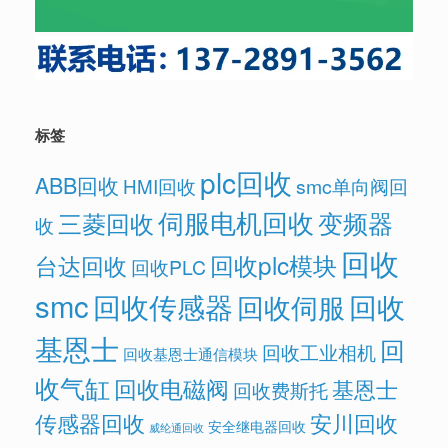
标签
plc回收
ABB回收
HMI回收
smc单向阀回
伺服电机回收
变频器
三菱回收
收
回收
回收plc模块
台达回收
回收PLC
smc
回收传感器
回收
回收伺服
基恩士
回
回收工业相机
回收基恩士通信模块
收气缸
回收电磁阀
基恩士
回收费斯托
传感器回收
安川回收
安全继电器回收
威纶通回收