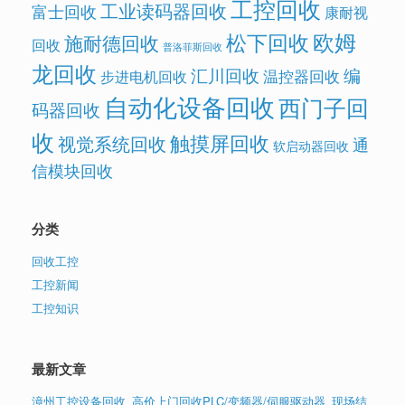
工控回收
工业读码器回收
富士回收
康耐视
欧姆
松下回收
施耐德回收
回收
普洛菲斯回收
龙回收
汇川回收
编
温控器回收
步进电机回收
自动化设备回收
西门子回
码器回收
收
触摸屏回收
视觉系统回收
通
软启动器回收
信模块回收
分类
回收工控
工控新闻
工控知识
最新文章
漳州工控设备回收_高价上门回收PLC/变频器/伺服驱动器_现场结