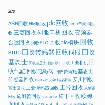
标签
plc回收
ABB回收
HMI回收
smc单向阀回
伺服电机回收
变频器
三菱回收
收
回收
回收plc模块
台达回收
回收PLC
smc
回收传感器
回收
回收伺服
基恩士
回
回收工业相机
回收基恩士通信模块
收气缸
回收电磁阀
基恩士
回收费斯托
传感器回收
安川回收
安全继电器回收
威纶通回收
工控回收
工业读码器回收
富士回收
康耐视
欧姆
松下回收
施耐德回收
回收
普洛菲斯回收
龙回收
汇川回收
编
温控器回收
步进电机回收