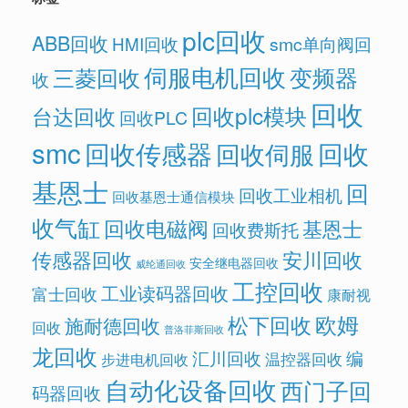
plc回收
ABB回收
HMI回收
smc单向阀回
伺服电机回收
变频器
三菱回收
收
回收
回收plc模块
台达回收
回收PLC
smc
回收传感器
回收
回收伺服
基恩士
回
回收工业相机
回收基恩士通信模块
收气缸
回收电磁阀
基恩士
回收费斯托
传感器回收
安川回收
安全继电器回收
威纶通回收
工控回收
工业读码器回收
富士回收
康耐视
欧姆
松下回收
施耐德回收
回收
普洛菲斯回收
龙回收
汇川回收
编
温控器回收
步进电机回收
自动化设备回收
西门子回
码器回收