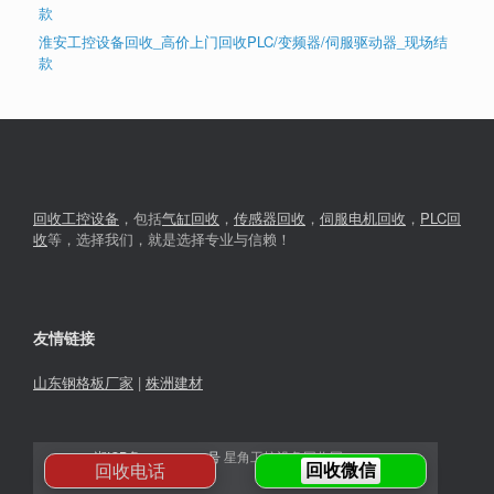
款
淮安工控设备回收_高价上门回收PLC/变频器/伺服驱动器_现场结
款
回收工控设备
，包括
气缸回收
，
传感器回收
，
伺服电机回收
，
PLC回
收
等，选择我们，就是选择专业与信赖！
友情链接
山东钢格板厂家
|
株洲建材
湘ICP备2023030366号
星角工控设备回收网© 2026
回收电话
回收微信