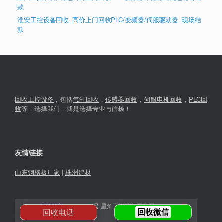
款
淮安工控设备回收_高价上门回收PLC/变频器/伺服驱动器_现场结
款
回收工控设备
，包括
气缸回收
，
传感器回收
，
伺服电机回收
，
PLC回
收
等，选择我们，就是选择专业与信赖！
友情链接
山东钢格板厂家
|
株洲建材
湘ICP备2023030366号
星角工控设备回收网© 2026
回收电话
回收微信