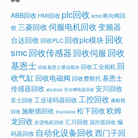
plc回收
ABB回收
HMI回收
smc单向阀回
伺服电机回收
变频器
三菱回收
收
回收
回收plc模块
台达回收
回收PLC
smc
回收传感器
回收
回收伺服
基恩士
回
回收工业相机
回收基恩士通信模块
收气缸
回收电磁阀
基恩士
回收费斯托
传感器回收
安川回收
安全继电器回收
威纶通回收
工控回收
工业读码器回收
富士回收
康耐视
欧姆
松下回收
施耐德回收
回收
普洛菲斯回收
龙回收
汇川回收
编
温控器回收
步进电机回收
自动化设备回收
西门子回
码器回收