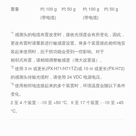
重量
约 100 g
约 50 g
约 100 g
约 50 g
(带电缆)
(带电缆)
*1
感测头的电缆布置改变时，接收光强度会有所变化，因此，
更改布置时请重新进行敏感度设置。将多个装置彼此相邻地安
装起来使用时，抗干扰功能会受到一些影响。对于
相邻式布置，请精细调整敏感度（增大设置值）。
*2
使用 3 m 或更长(PX-H71/H71TZ)或 10 m 或更长(PX-H72)
的感测头传输光缆时，请使用 24 VDC 电源电压。
*3
使用相邻地连接起来的多个装置时，环境温度会随以下条件
变化。
2 至 4 个装置：-10 至 +50 °C、5 至 17 个装置：-10 至 +45
°C。