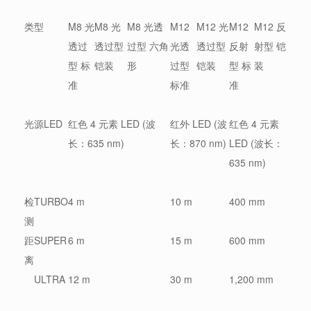
类型
M8 光
M8 光
M8 光透
M12
M12 光
M12
M12 反
透过
透过型
过型 六角
光透
透过型
反射
射型 铠
型 标
铠装
形
过型
铠装
型 标
装
准
标准
准
光源LED
红色 4 元素 LED (波
红外 LED (波
红色 4 元素
长：635 nm)
长：870 nm)
LED (波长：
635 nm)
检
TURBO
4 m
10 m
400 mm
测
距
SUPER
6 m
15 m
600 mm
离
ULTRA
12 m
30 m
1,200 mm