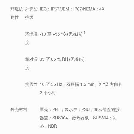
环境抗
外壳防
IEC：IP67/JEM：IP67/NEMA：4X
耐性
护级
*3
环境温
-10 至 +55 °C (无冻结)
度
相对湿
35 至 85 % RH (无凝结)
度
抗震性
10 至 55 Hz、双振幅 1.5 mm、X,Y,Z 方向各
2 个小时
外壳材料
罩壳：PBT；显示屏：PSU；显示器盖/连接
器盖：SUS304；散热器板：SUS304；衬
垫：NBR