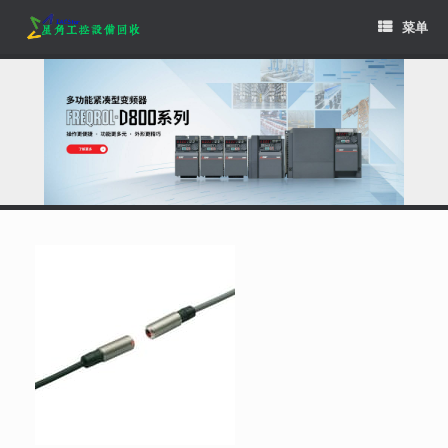
Skip
菜单
to
content