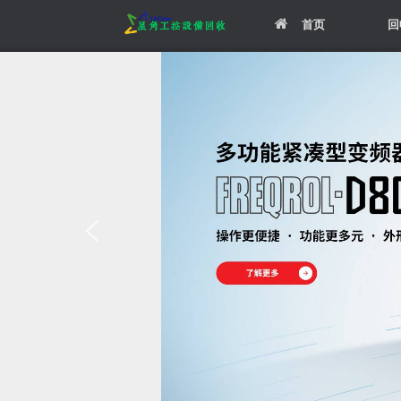
Skip
首页
回
to
content