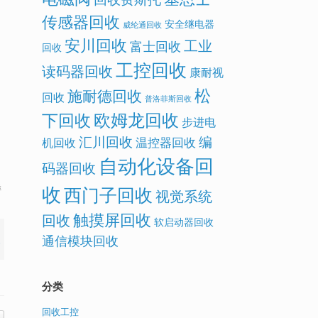
传感器回收
安全继电器
威纶通回收
安川回收
工业
富士回收
回收
工控回收
读码器回收
康耐视
松
施耐德回收
回收
普洛菲斯回收
欧姆龙回收
下回收
步进电
汇川回收
编
温控器回收
机回收
自动化设备回
码器回收
收
样
西门子回收
视觉系统
触摸屏回收
回收
软启动器回收
通信模块回收
分类
回收工控