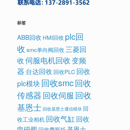
标签
plc回
ABB回收
HMI回收
收
三菱回
smc单向阀回收
伺服电机回收
变频
收
器
回收
台达回收
回收PLC
。
回收smc
回收
plc模块
传感器
回收
回收伺服
基恩士
回
回收基恩士通信模块
回收气缸
回收
收工业相机
电磁阀
基恩士
回收费斯托