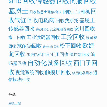
smc
回收传感器
回收
回收伺服
基恩士
回
回收工业相机
回收基恩士通信模块
收气缸
回收电磁阀
基恩士
回收费斯托
传感器回收
安川回收
安全继电器回收
威纶通回收
工控回收
工业读码器回收
富士回收
康耐视
欧姆
松下回收
施耐德回收
回收
普洛菲斯回收
龙回收
汇川回收
编
温控器回收
步进电机回收
自动化设备回收
西门子回
码器回收
收
触摸屏回收
视觉系统回收
通
软启动器回收
信模块回收
分类
回收工控