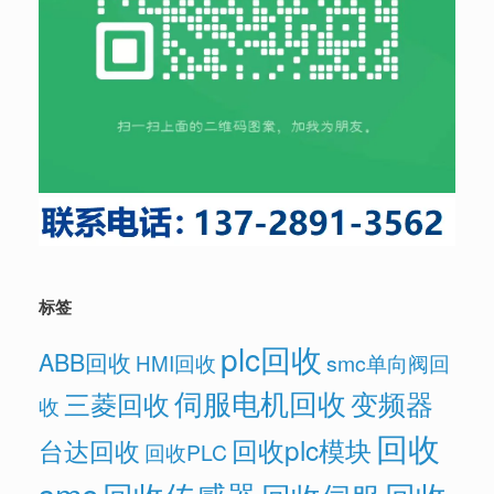
标签
plc回收
ABB回收
HMI回收
smc单向阀回
伺服电机回收
变频器
三菱回收
收
回收
回收plc模块
台达回收
回收PLC