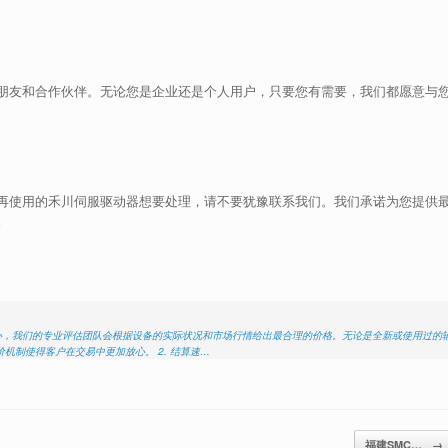
朋友和合作伙伴。无论您是企业还是个人用户，只要您有需要，我们都愿意与
再使用的禾川伺服驱动器想要处理，请不要犹豫联系我们。我们承诺为您提供
。
为核心，我们的专业评估团队会根据设备的实际状况和市场行情给出最合理的价格。无论是全新或使用过的
机制使得客户在交易中更加放心。 2. 结算速…
福建SMC…
→