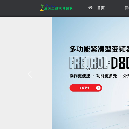
Skip
首页
回
to
content