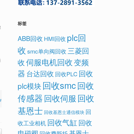
标签
您
plc回
ABB回收
HMI回收
收
三菱回
smc单向阀回收
伺服电机回收
变频
收
最
器
回收
台达回收
回收PLC
回收smc
回收
plc模块
传感器
回收
回收伺服
辅
基恩士
回
回收基恩士通信模块
回收气缸
回收
收工业相机
电磁阀
基恩士
回收费斯托