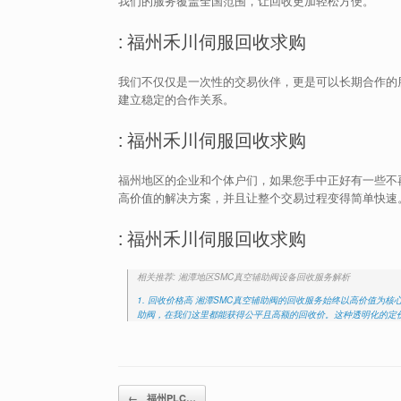
我们的服务覆盖全国范围，让回收更加轻松方便。
: 福州禾川伺服回收求购
我们不仅仅是一次性的交易伙伴，更是可以长期合作的
建立稳定的合作关系。
: 福州禾川伺服回收求购
福州地区的企业和个体户们，如果您手中正好有一些不
高价值的解决方案，并且让整个交易过程变得简单快速
: 福州禾川伺服回收求购
相关推荐: 湘潭地区SMC真空辅助阀设备回收服务解析
1. 回收价格高 湘潭SMC真空辅助阀的回收服务始终以高价值
助阀，在我们这里都能获得公平且高额的回收价。这种透明化的定价
Post navigation
←
福州PLC…