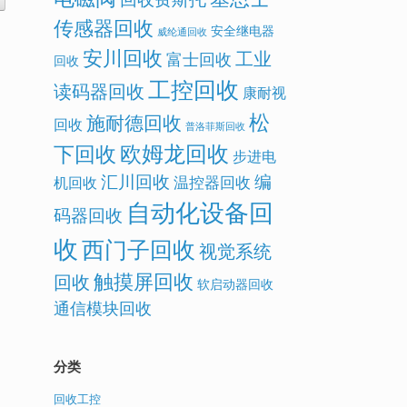
传感器回收
安全继电器
威纶通回收
安川回收
工业
富士回收
回收
工控回收
读码器回收
康耐视
松
施耐德回收
回收
普洛菲斯回收
欧姆龙回收
下回收
步进电
汇川回收
编
温控器回收
机回收
自动化设备回
码器回收
收
西门子回收
视觉系统
触摸屏回收
回收
软启动器回收
通信模块回收
分类
回收工控