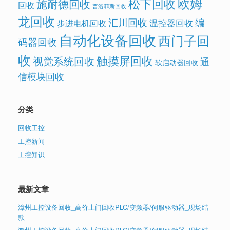
欧姆
松下回收
施耐德回收
回收
普洛菲斯回收
龙回收
汇川回收
编
温控器回收
步进电机回收
自动化设备回收
西门子回
码器回收
收
触摸屏回收
视觉系统回收
通
软启动器回收
信模块回收
分类
回收工控
工控新闻
工控知识
最新文章
漳州工控设备回收_高价上门回收PLC/变频器/伺服驱动器_现场结
款