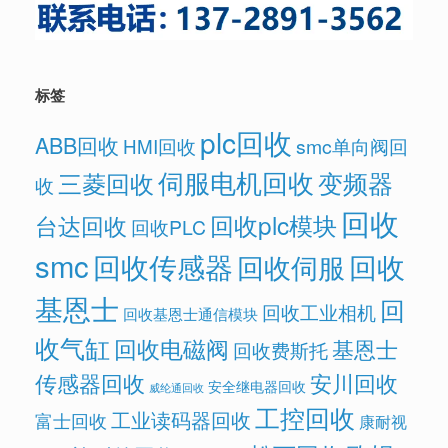
标签
plc回收
ABB回收
HMI回收
smc单向阀回
伺服电机回收
变频器
三菱回收
收
回收
回收plc模块
台达回收
回收PLC
smc
回收传感器
回收
回收伺服
基恩士
回
回收工业相机
回收基恩士通信模块
收气缸
回收电磁阀
基恩士
回收费斯托
传感器回收
安川回收
安全继电器回收
威纶通回收
工控回收
工业读码器回收
富士回收
康耐视