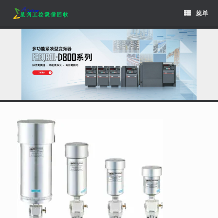
Skip
菜单
to
content