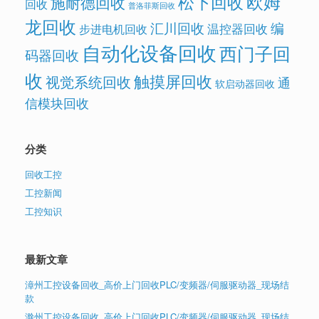
欧姆
松下回收
施耐德回收
回收
普洛菲斯回收
龙回收
汇川回收
编
温控器回收
步进电机回收
自动化设备回收
西门子回
码器回收
收
触摸屏回收
视觉系统回收
通
软启动器回收
信模块回收
分类
回收工控
工控新闻
工控知识
最新文章
漳州工控设备回收_高价上门回收PLC/变频器/伺服驱动器_现场结
款
滁州工控设备回收_高价上门回收PLC/变频器/伺服驱动器_现场结