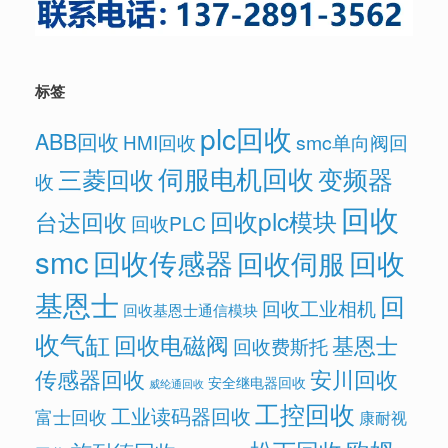
标签
plc回收
ABB回收
HMI回收
smc单向阀回
伺服电机回收
变频器
三菱回收
收
回收
回收plc模块
台达回收
回收PLC
smc
回收传感器
回收
回收伺服
基恩士
回
回收工业相机
回收基恩士通信模块
收气缸
回收电磁阀
基恩士
回收费斯托
传感器回收
安川回收
安全继电器回收
威纶通回收
工控回收
工业读码器回收
富士回收
康耐视