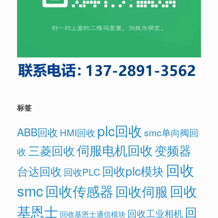
标签
plc回收
ABB回收
HMI回收
smc单向阀回
伺服电机回收
变频器
三菱回收
收
回收
回收plc模块
台达回收
回收PLC
smc
回收传感器
回收
回收伺服
基恩士
回
回收工业相机
回收基恩士通信模块