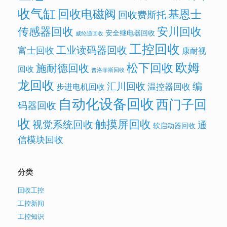
收气缸
回收电磁阀
基恩士
回收费斯托
传感器回收
安川回收
安全继电器回收
威纶通回收
工控回收
工业读码器回收
富士回收
康耐视
欧姆
松下回收
施耐德回收
回收
普洛菲斯回收
龙回收
汇川回收
编
温控器回收
步进电机回收
自动化设备回收
西门子回
码器回收
收
触摸屏回收
视觉系统回收
通
软启动器回收
信模块回收
分类
回收工控
工控新闻
工控知识