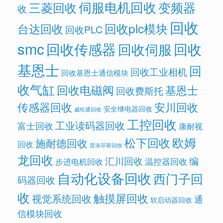
伺服电机回收
变频器
三菱回收
收
回收
回收plc模块
台达回收
回收PLC
smc
回收传感器
回收
回收伺服
基恩士
回
回收工业相机
回收基恩士通信模块
收气缸
回收电磁阀
基恩士
回收费斯托
传感器回收
安川回收
安全继电器回收
威纶通回收
工控回收
工业读码器回收
富士回收
康耐视
欧姆
松下回收
施耐德回收
回收
普洛菲斯回收
龙回收
汇川回收
编
温控器回收
步进电机回收
自动化设备回收
西门子回
码器回收
收
触摸屏回收
视觉系统回收
通
软启动器回收
信模块回收