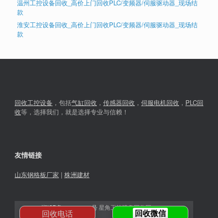
温州工控设备回收_高价上门回收PLC/变频器/伺服驱动器_现场结
款
淮安工控设备回收_高价上门回收PLC/变频器/伺服驱动器_现场结
款
回收工控设备
，包括
气缸回收
，
传感器回收
，
伺服电机回收
，
PLC回
收
等，选择我们，就是选择专业与信赖！
友情链接
山东钢格板厂家
|
株洲建材
湘ICP备2023030366号
星角工控设备回收网© 2026
回收电话
回收微信