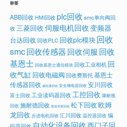
标签
plc回收
ABB回收
HMI回收
smc单向阀回
伺服电机回收
变频器
三菱回收
收
回收
回收plc模块
台达回收
回收PLC
smc
回收传感器
回收
回收伺服
基恩士
回
回收工业相机
回收基恩士通信模块
收气缸
回收电磁阀
基恩士
回收费斯托
传感器回收
安川回收
安全继电器回收
威纶通回收
工控回收
工业读码器回收
富士回收
康耐视
欧姆
松下回收
施耐德回收
回收
普洛菲斯回收
龙回收
汇川回收
编
温控器回收
步进电机回收
自动化设备回收
西门子回
码器回收