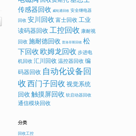
传感器回收
安全继电器
威纶通回收
安川回收
工业
富士回收
回收
工控回收
读码器回收
康耐视
松
施耐德回收
回收
普洛菲斯回收
欧姆龙回收
下回收
步进电
汇川回收
编
温控器回收
机回收
自动化设备回
码器回收
收
西门子回收
视觉系统
触摸屏回收
回收
软启动器回收
通信模块回收
分类
回收工控