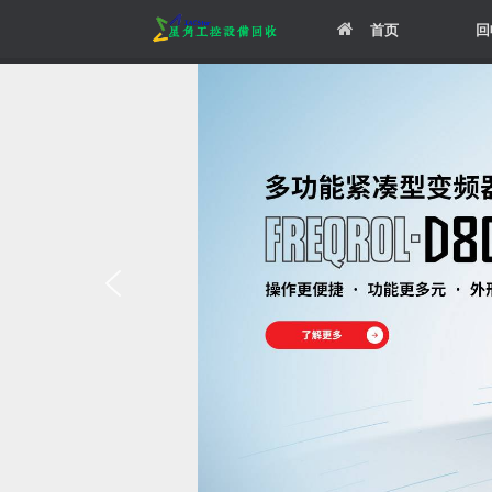
Skip
首页
回
to
content