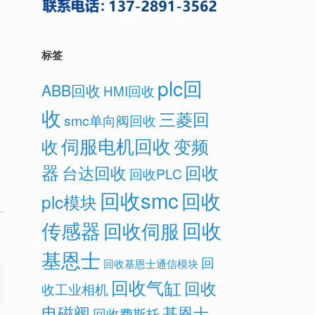
标签
plc回
ABB回收
HMI回收
收
三菱回
smc单向阀回收
伺服电机回收
变频
收
器
回收
台达回收
回收PLC
回收smc
回收
plc模块
传感器
回收
回收伺服
基恩士
回
回收基恩士通信模块
回收气缸
回收
收工业相机
电磁阀
基恩士
回收费斯托