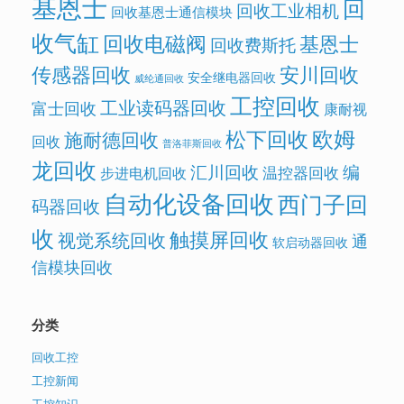
基恩士
回
回收工业相机
回收基恩士通信模块
收气缸
回收电磁阀
基恩士
回收费斯托
传感器回收
安川回收
安全继电器回收
威纶通回收
工控回收
工业读码器回收
富士回收
康耐视
欧姆
松下回收
施耐德回收
回收
普洛菲斯回收
龙回收
汇川回收
编
温控器回收
步进电机回收
自动化设备回收
西门子回
码器回收
收
触摸屏回收
视觉系统回收
通
软启动器回收
信模块回收
分类
回收工控
工控新闻
工控知识