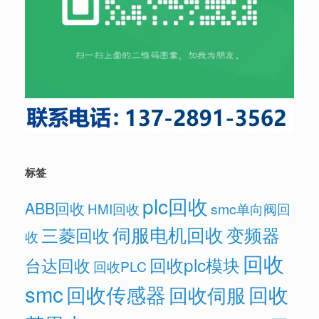
标签
plc回收
ABB回收
HMI回收
smc单向阀回
伺服电机回收
变频器
三菱回收
收
回收
回收plc模块
台达回收
回收PLC
smc
回收传感器
回收
回收伺服