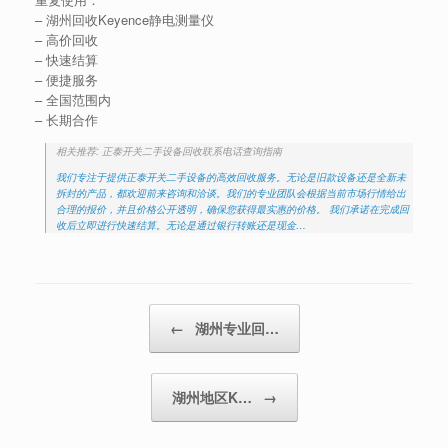
– 湖州回收Keyence静电测量仪
– 高价回收
– 快速结算
– 便捷服务
– 全国范围内
– 长期合作
相关推荐: 正泰开关二手设备回收联系电话查询指南
我们专注于提供正泰开关二手设备的高效回收服务。无论是旧款设备还是全新未
拆封的产品，都欢迎前来咨询和洽谈。我们的专业团队会根据当前市场行情给出
合理的报价，并且价格公开透明，确保您获得最实惠的价格。 我们承诺在完成回
收后立即进行快速结算。无论是通过银行转账还是现金…
Post navigation
←
湖州专业回…
湖州地区K…
→