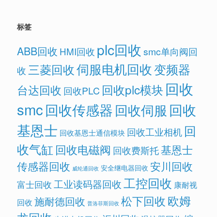
标签
plc回收
ABB回收
HMI回收
smc单向阀回
伺服电机回收
变频器
三菱回收
收
回收
回收plc模块
台达回收
回收PLC
smc
回收传感器
回收
回收伺服
基恩士
回
回收工业相机
回收基恩士通信模块
收气缸
回收电磁阀
基恩士
回收费斯托
传感器回收
安川回收
安全继电器回收
威纶通回收
工控回收
工业读码器回收
富士回收
康耐视
欧姆
松下回收
施耐德回收
回收
普洛菲斯回收