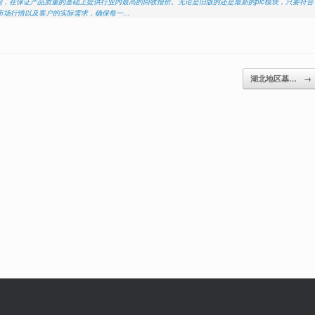
”的原则，在保证产品质量的基础上提供行业内最高的回收报价。无论是旧版的还是最新的plc模块，只要符合
市场行情以及客户的实际需求，确保每一…
湖北地区基…
→