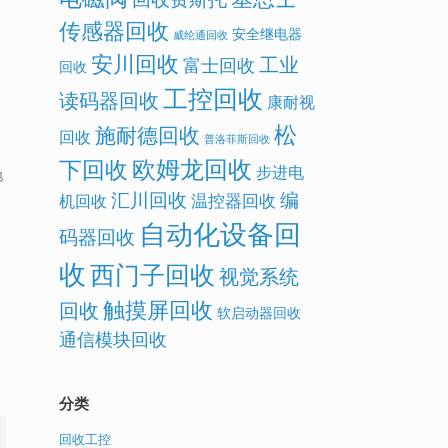
传感器回收
安全继电器
威纶通回收
安川回收
工业
富士回收
回收
工控回收
读码器回收
康耐视
松
施耐德回收
回收
普洛菲斯回收
欧姆龙回收
下回收
步进电
地
汇川回收
编
温控器回收
机回收
自动化设备回
码器回收
收
西门子回收
视觉系统
触摸屏回收
回收
软启动器回收
通信模块回收
分类
回收工控