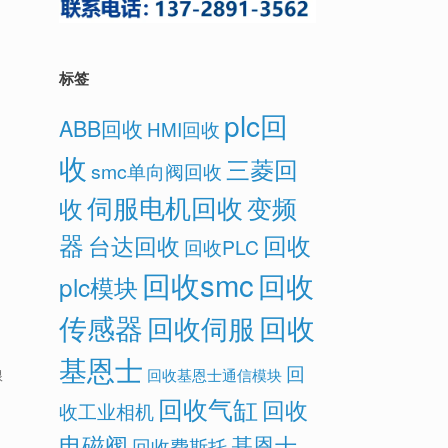
标签
plc回
ABB回收
HMI回收
收
三菱回
smc单向阀回收
伺服电机回收
变频
收
器
回收
台达回收
回收PLC
回收smc
回收
plc模块
传感器
回收
回收伺服
基恩士
回
回收基恩士通信模块
根
回收气缸
回收
收工业相机
电磁阀
基恩士
回收费斯托