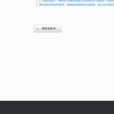
1. 回收价格高 广州ABB plc模块回收公司始终坚持“价值第一
我们的技术标准和要求，都将获得满意的补偿价格。我们充分考虑
Post navigation
←
深圳龙岗专…