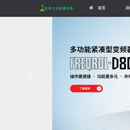
Skip
首页
回
to
content