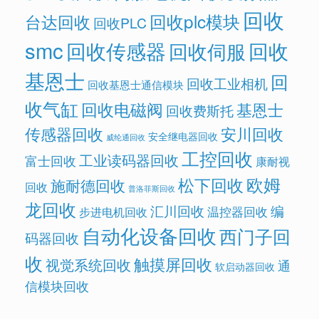
回收
回收plc模块
台达回收
回收PLC
smc
回收传感器
回收
回收伺服
基恩士
回
回收工业相机
回收基恩士通信模块
收气缸
回收电磁阀
基恩士
回收费斯托
传感器回收
安川回收
安全继电器回收
威纶通回收
工控回收
工业读码器回收
富士回收
康耐视
欧姆
松下回收
施耐德回收
回收
普洛菲斯回收
龙回收
汇川回收
编
温控器回收
步进电机回收
自动化设备回收
西门子回
码器回收
收
触摸屏回收
视觉系统回收
通
软启动器回收
信模块回收