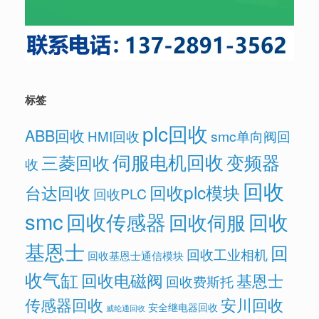
标签
plc回收
ABB回收
HMI回收
smc单向阀回
伺服电机回收
变频器
三菱回收
收
回收
回收plc模块
台达回收
回收PLC
smc
回收传感器
回收
回收伺服
基恩士
回
回收工业相机
回收基恩士通信模块
收气缸
回收电磁阀
基恩士
回收费斯托
传感器回收
安川回收
安全继电器回收
威纶通回收