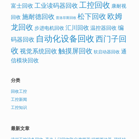
工控回收
工业读码器回收
富士回收
康耐视
欧姆
松下回收
施耐德回收
回收
普洛菲斯回收
龙回收
汇川回收
编
温控器回收
步进电机回收
自动化设备回收
西门子回
码器回收
收
触摸屏回收
视觉系统回收
通
软启动器回收
信模块回收
分类
回收工控
工控新闻
工控知识
最新文章