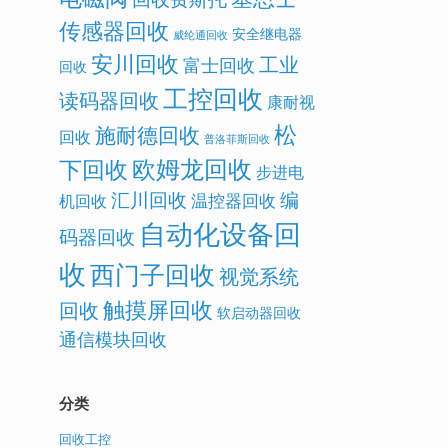
传感器回收
安全继电器
威纶通回收
安川回收
工业
富士回收
回收
工控回收
读码器回收
康耐视
松
施耐德回收
回收
普洛菲斯回收
欧姆龙回收
下回收
步进电
汇川回收
编
温控器回收
机回收
自动化设备回
码器回收
收
西门子回收
视觉系统
触摸屏回收
回收
软启动器回收
通信模块回收
分类
回收工控