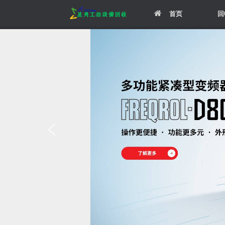
Skip
首页
回
to
content