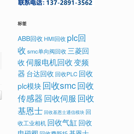
标签
plc回
ABB回收
HMI回收
。
收
三菱回
smc单向阀回收
伺服电机回收
变频
收
器
回收
台达回收
回收PLC
回收smc
回收
plc模块
传感器
回收
回收伺服
基恩士
回
回收基恩士通信模块
回收气缸
回收
收工业相机
电磁阀
基恩士
回收费斯托