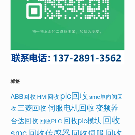
标签
plc回收
ABB回收
HMI回收
smc单向阀回
伺服电机回收
变频器
三菱回收
收
回收
回收plc模块
台达回收
回收PLC
smc
回收传感器
回收
回收伺服