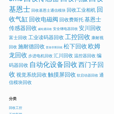
基恩士
回
回收工业相机
回收基恩士通信模块
收气缸
回收电磁阀
基恩士
回收费斯托
传感器回收
安川回收
安全继电器回收
威纶通回收
工控回收
工业读码器回收
富士回收
康耐视
欧姆
松下回收
施耐德回收
回收
普洛菲斯回收
龙回收
汇川回收
编
温控器回收
步进电机回收
自动化设备回收
西门子回
码器回收
收
触摸屏回收
视觉系统回收
通
软启动器回收
信模块回收
分类
回收工控