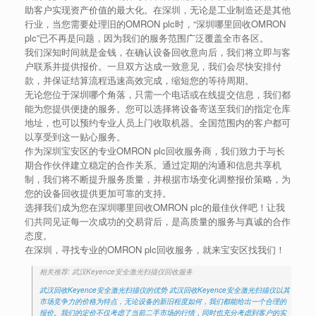
助客户实现资产价值的最大化。在深圳，无论是工业制造还是其他
行业，当您需要处理旧的OMRON plc时，“深圳哪里回收OMRON
plc”已不再是问题，因为我们的服务范围广泛覆盖全市各区。
我们深知时间就是金钱，在确认设备回收意向后，我们将立即与客
户联系并提供报价。一旦双方达成一致意见，我们会尽快安排付
款，并保证结算流程迅速高效完成，缩短您的等待周期。
无论您位于深圳哪个角落，只需一个电话或在线提交信息，我们都
能为您提供便捷的服务。您可以选择将设备寄送至我们的指定仓库
地址，也可以预约专业人员上门收取机器。全国范围内的客户都可
以享受到这一贴心服务。
作为深圳宝安区的专业OMRON plc回收服务商，我们致力于与长
期合作伙伴建立稳定的合作关系。通过定期的沟通和信息共享机
制，我们将不断提升服务质量，并根据市场变化调整报价策略，为
您的设备回收提供更加可靠的支持。
选择我们成为您在深圳哪里回收OMRON plc的最佳伙伴吧！让我
们共同见证每一次成功的交易背后，是高质量的服务与真诚的合作
态度。
在深圳，寻找专业的OMRON plc回收服务，就来宝安区找我们！
相关推荐: 武汉Keyence安全激光扫描仪回收服务
武汉回收Keyence安全激光扫描仪的优势 武汉回收Keyence安全激光扫描仪以其
市场竞争力的价格为特点，无论设备的新旧程度如何，我们都能给出一个合理的
报价。我们的定价不仅考虑了当前二手市场的行情，同时也充分考虑到客户的实