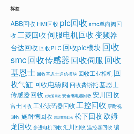
标签
plc回收
ABB回收
HMI回收
smc单向阀回
伺服电机回收
变频器
三菱回收
收
回收
回收plc模块
台达回收
回收PLC
smc
回收传感器
回收
回收伺服
基恩士
回
回收工业相机
回收基恩士通信模块
收气缸
回收电磁阀
基恩士
回收费斯托
传感器回收
安川回收
安全继电器回收
威纶通回收
工控回收
工业读码器回收
富士回收
康耐视
欧姆
松下回收
施耐德回收
回收
普洛菲斯回收
龙回收
汇川回收
编
温控器回收
步进电机回收