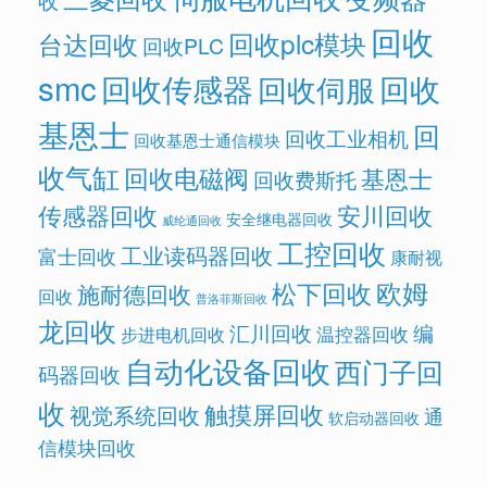
收
回收
回收plc模块
台达回收
回收PLC
smc
回收传感器
回收
回收伺服
基恩士
回
回收工业相机
回收基恩士通信模块
收气缸
回收电磁阀
基恩士
回收费斯托
传感器回收
安川回收
安全继电器回收
威纶通回收
工控回收
工业读码器回收
富士回收
康耐视
欧姆
松下回收
施耐德回收
回收
普洛菲斯回收
龙回收
汇川回收
编
温控器回收
步进电机回收
自动化设备回收
西门子回
码器回收
收
触摸屏回收
视觉系统回收
通
软启动器回收
信模块回收