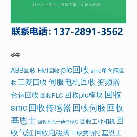
标签
plc回收
ABB回收
HMI回收
smc单向阀回
伺服电机回收
变频器
三菱回收
收
回收
回收plc模块
台达回收
回收PLC
smc
回收传感器
回收
回收伺服
基恩士
回
回收工业相机
回收基恩士通信模块
收气缸
回收电磁阀
基恩士
回收费斯托