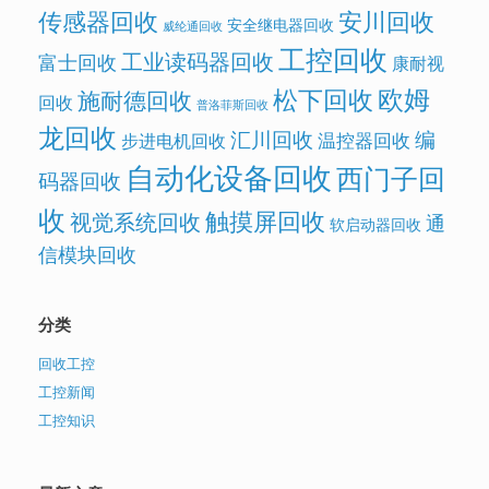
传感器回收
安川回收
安全继电器回收
威纶通回收
工控回收
工业读码器回收
富士回收
康耐视
欧姆
松下回收
施耐德回收
回收
普洛菲斯回收
龙回收
汇川回收
编
温控器回收
步进电机回收
自动化设备回收
西门子回
码器回收
收
触摸屏回收
视觉系统回收
通
软启动器回收
信模块回收
分类
回收工控
工控新闻
工控知识