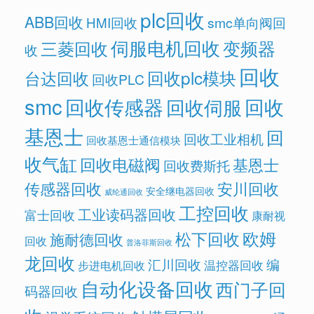
plc回收
ABB回收
HMI回收
smc单向阀回
伺服电机回收
变频器
三菱回收
收
回收
回收plc模块
台达回收
回收PLC
smc
回收传感器
回收
回收伺服
基恩士
回
回收工业相机
回收基恩士通信模块
收气缸
回收电磁阀
基恩士
回收费斯托
传感器回收
安川回收
安全继电器回收
威纶通回收
工控回收
工业读码器回收
富士回收
康耐视
欧姆
松下回收
施耐德回收
回收
普洛菲斯回收
龙回收
汇川回收
编
温控器回收
步进电机回收
自动化设备回收
西门子回
码器回收