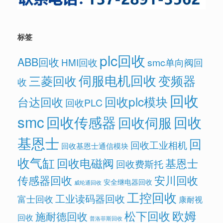
标签
plc回收
ABB回收
HMI回收
smc单向阀回
伺服电机回收
变频器
三菱回收
收
回收
回收plc模块
台达回收
回收PLC
smc
回收传感器
回收
回收伺服
基恩士
回
回收工业相机
回收基恩士通信模块
收气缸
回收电磁阀
基恩士
回收费斯托
传感器回收
安川回收
安全继电器回收
威纶通回收
工控回收
工业读码器回收
富士回收
康耐视
欧姆
松下回收
施耐德回收
回收
普洛菲斯回收