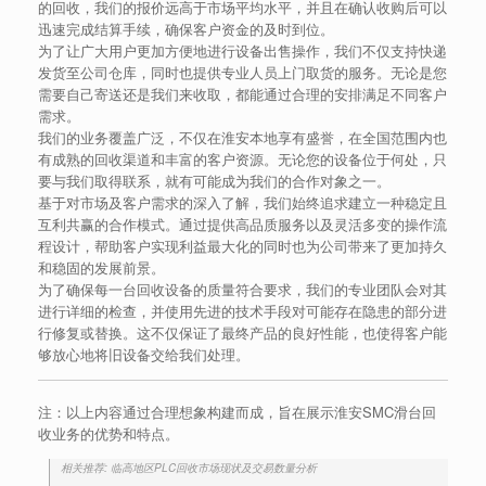
的回收，我们的报价远高于市场平均水平，并且在确认收购后可以
迅速完成结算手续，确保客户资金的及时到位。
为了让广大用户更加方便地进行设备出售操作，我们不仅支持快递
发货至公司仓库，同时也提供专业人员上门取货的服务。无论是您
需要自己寄送还是我们来收取，都能通过合理的安排满足不同客户
需求。
我们的业务覆盖广泛，不仅在淮安本地享有盛誉，在全国范围内也
有成熟的回收渠道和丰富的客户资源。无论您的设备位于何处，只
要与我们取得联系，就有可能成为我们的合作对象之一。
基于对市场及客户需求的深入了解，我们始终追求建立一种稳定且
互利共赢的合作模式。通过提供高品质服务以及灵活多变的操作流
程设计，帮助客户实现利益最大化的同时也为公司带来了更加持久
和稳固的发展前景。
为了确保每一台回收设备的质量符合要求，我们的专业团队会对其
进行详细的检查，并使用先进的技术手段对可能存在隐患的部分进
行修复或替换。这不仅保证了最终产品的良好性能，也使得客户能
够放心地将旧设备交给我们处理。
注：以上内容通过合理想象构建而成，旨在展示淮安SMC滑台回
收业务的优势和特点。
相关推荐: 临高地区PLC回收市场现状及交易数量分析