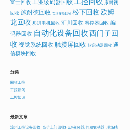
工控回收
工业读码器回收
富士回收
康耐视
欧姆
松下回收
施耐德回收
回收
普洛菲斯回收
龙回收
汇川回收
编
温控器回收
步进电机回收
自动化设备回收
西门子回
码器回收
收
触摸屏回收
视觉系统回收
通
软启动器回收
信模块回收
分类
回收工控
工控新闻
工控知识
最新文章
漳州工控设备回收_高价上门回收PLC/变频器/伺服驱动器_现场结