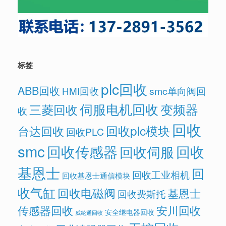
标签
plc回收
ABB回收
HMI回收
smc单向阀回
伺服电机回收
变频器
三菱回收
收
回收
回收plc模块
台达回收
回收PLC
smc
回收传感器
回收
回收伺服
基恩士
回
回收工业相机
回收基恩士通信模块
收气缸
回收电磁阀
基恩士
回收费斯托
传感器回收
安川回收
安全继电器回收
威纶通回收