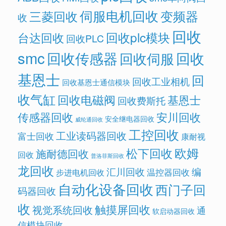
伺服电机回收
变频器
三菱回收
收
回收
回收plc模块
台达回收
回收PLC
smc
回收传感器
回收
回收伺服
基恩士
回
回收工业相机
回收基恩士通信模块
收气缸
回收电磁阀
基恩士
回收费斯托
传感器回收
安川回收
安全继电器回收
威纶通回收
工控回收
工业读码器回收
富士回收
康耐视
欧姆
松下回收
施耐德回收
回收
普洛菲斯回收
龙回收
汇川回收
编
温控器回收
步进电机回收
自动化设备回收
西门子回
码器回收
收
触摸屏回收
视觉系统回收
通
软启动器回收
信模块回收