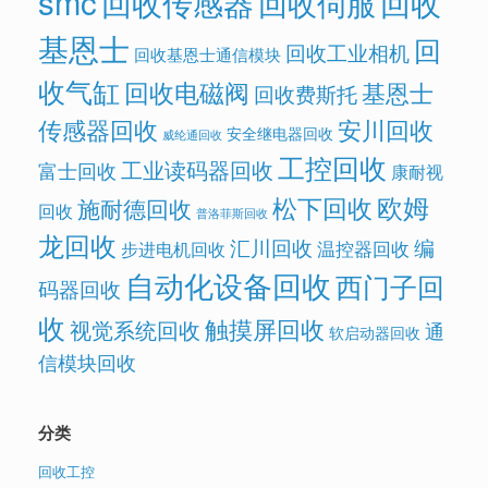
smc
回收传感器
回收
回收伺服
基恩士
回
回收工业相机
回收基恩士通信模块
收气缸
回收电磁阀
基恩士
回收费斯托
传感器回收
安川回收
安全继电器回收
威纶通回收
工控回收
工业读码器回收
富士回收
康耐视
欧姆
松下回收
施耐德回收
回收
普洛菲斯回收
龙回收
汇川回收
编
温控器回收
步进电机回收
自动化设备回收
西门子回
码器回收
收
触摸屏回收
视觉系统回收
通
软启动器回收
信模块回收
分类
回收工控