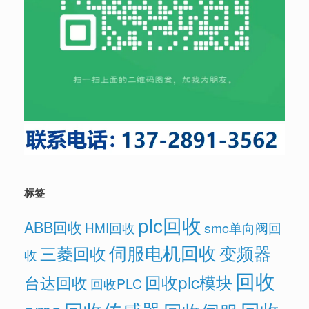
标签
plc回收
ABB回收
HMI回收
smc单向阀回
伺服电机回收
变频器
三菱回收
收
回收
回收plc模块
台达回收
回收PLC