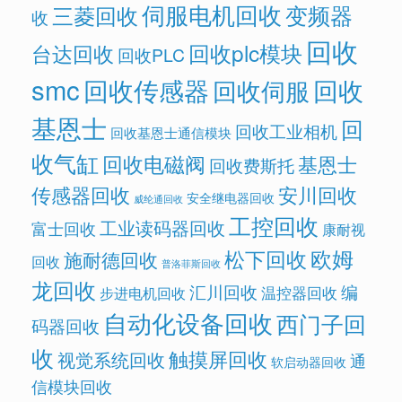
伺服电机回收
变频器
三菱回收
收
回收
回收plc模块
台达回收
回收PLC
smc
回收传感器
回收
回收伺服
基恩士
回
回收工业相机
回收基恩士通信模块
收气缸
回收电磁阀
基恩士
回收费斯托
传感器回收
安川回收
安全继电器回收
威纶通回收
工控回收
工业读码器回收
富士回收
康耐视
欧姆
松下回收
施耐德回收
回收
普洛菲斯回收
龙回收
汇川回收
编
温控器回收
步进电机回收
自动化设备回收
西门子回
码器回收
收
触摸屏回收
视觉系统回收
通
软启动器回收
信模块回收