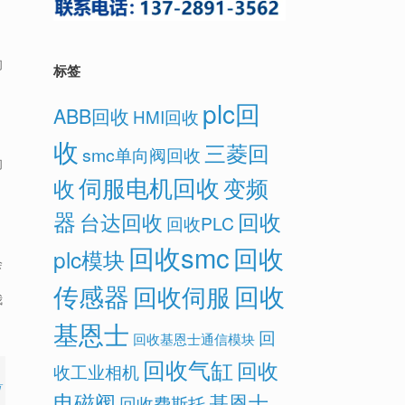
们
标签
plc回
ABB回收
HMI回收
收
三菱回
smc单向阀回收
们
伺服电机回收
变频
收
器
回收
台达回收
回收PLC
回收smc
回收
plc模块
会
传感器
回收
回收伺服
我
基恩士
回
回收基恩士通信模块
回收气缸
回收
收工业相机
有
电磁阀
基恩士
回收费斯托