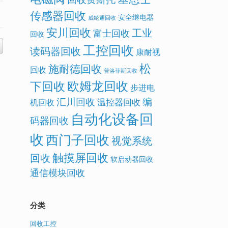
传感器回收
安全继电器
威纶通回收
安川回收
工业
富士回收
回收
工控回收
读码器回收
康耐视
松
施耐德回收
回收
普洛菲斯回收
欧姆龙回收
下回收
步进电
汇川回收
编
温控器回收
机回收
自动化设备回
码器回收
收
西门子回收
视觉系统
触摸屏回收
回收
软启动器回收
通信模块回收
分类
回收工控