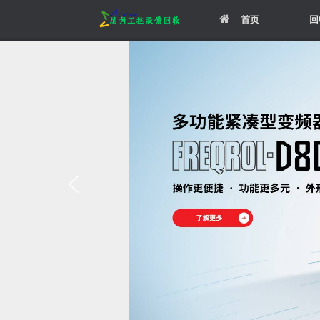
Skip
首页
回
to
content