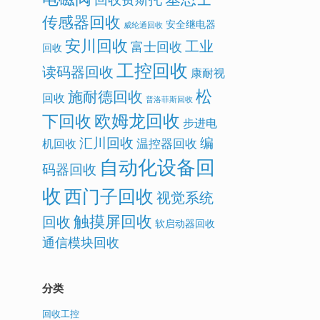
传感器回收
安全继电器
威纶通回收
安川回收
工业
富士回收
回收
工控回收
读码器回收
康耐视
松
施耐德回收
回收
普洛菲斯回收
欧姆龙回收
下回收
步进电
汇川回收
编
温控器回收
机回收
自动化设备回
码器回收
收
西门子回收
视觉系统
触摸屏回收
回收
软启动器回收
通信模块回收
分类
回收工控