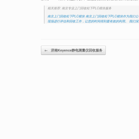
相关推荐: 南京专业上门回收松下PLC模块服务
南京上门回收松下PLC模块 南京上门回收松下PLC模块作为我
现场进行评估和回收工作，让您的时间得到最有效的利用。 我们
Post navigation
←
济南Keyence静电测量仪回收服务