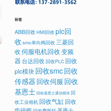
标签
plc回
ABB回收
HMI回收
收
三菱回
smc单向阀回收
伺服电机回收
变频
收
器
回收
台达回收
回收PLC
回收smc
回收
plc模块
传感器
回收
回收伺服
基恩士
回
回收基恩士通信模块
回收气缸
回收
收工业相机
电磁阀
基恩士
回收费斯托