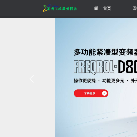
Skip
首页
回
to
content