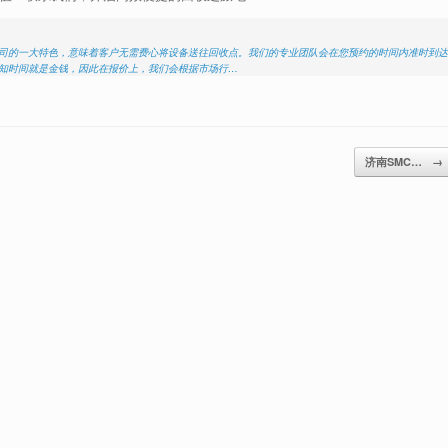
们公司的一大特色，意味着客户无需费心将设备送往回收点。我们的专业团队会在您预约的时间内准时到达
深知时间就是金钱，因此在报价上，我们会根据市场行…
济南SMC…
→