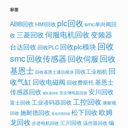
标签
plc回收
ABB回收
HMI回收
smc单向阀回
伺服电机回收
变频器
三菱回收
收
回收
回收plc模块
台达回收
回收PLC
smc
回收传感器
回收
回收伺服
基恩士
回
回收工业相机
回收基恩士通信模块
收气缸
回收电磁阀
基恩士
回收费斯托
传感器回收
安川回收
安全继电器回收
威纶通回收
工控回收
工业读码器回收
富士回收
康耐视
欧姆
松下回收
施耐德回收
回收
普洛菲斯回收
龙回收
汇川回收
编
温控器回收
步进电机回收