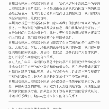
泰州回收基恩士控制器不限新旧——我们承诺对全新或二手的基恩
士控制器进行高价收购。不论是因设备更新换代而闲置下来的机器
还是已经使用一段时间但仍然具有较高价值的控制器，我们都愿意
为您评估并给出最优的价格。
泰州回收基恩士控制器不限新旧意味着我们能提供快速高效的结算
服务。一旦收到您的报价单及设备信息，我们将迅速进行评估，并
在最短时间内完成款项支付。此外，无论是您选择快递寄送还是我
们上门取货，我们都将确保整个过程顺畅无阻。
泰州回收基恩士控制器不限新旧覆盖了全国范围内的多个城市和地
区。无论您位于何处，只要您的设备符合我们的标准，我们都可以
提供相应的回收服务。更值得一提的是，选择我们作为合作伙伴，
您可以享受长期稳定的合作关系。
在过去的几年里，泰州回收基恩士控制器不限新旧已经帮助众多企
业成功实现了资产的优化重组和价值最大化。客户反馈普遍表示了
对我们的满意度和认可度。通过与我们合作，许多用户不仅获得了
可观的经济收益，还为企业的长远发展打下了坚实的基础。
泰州回收基恩士控制器不限新旧不仅仅是一项简单的交易行为，更
是一种服务理念的体现。我们致力于为您提供最专业、最便捷且最
具性价比的解决方案。如果您有关于设备回收方面的需求或疑问，
请随时联系我们。期待与您建立长久的合作关系！
汇总：泰州回收基恩士控制器不限新旧