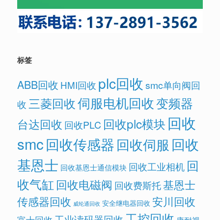
标签
plc回收
ABB回收
HMI回收
smc单向阀回
伺服电机回收
变频器
三菱回收
收
回收
回收plc模块
台达回收
回收PLC
smc
回收传感器
回收
回收伺服
基恩士
回
回收工业相机
回收基恩士通信模块
收气缸
回收电磁阀
基恩士
回收费斯托
传感器回收
安川回收
安全继电器回收
威纶通回收
工控回收
工业读码器回收
富士回收