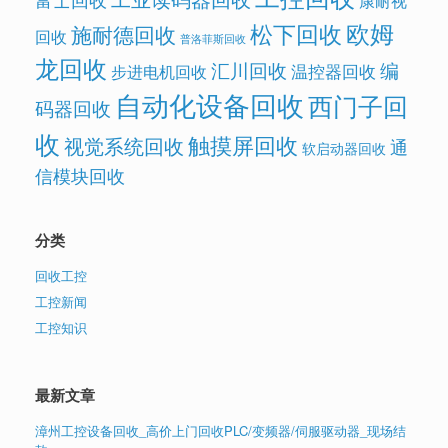
康耐视
欧姆
松下回收
施耐德回收
回收
普洛菲斯回收
龙回收
汇川回收
编
温控器回收
步进电机回收
自动化设备回收
西门子回
码器回收
收
触摸屏回收
视觉系统回收
通
软启动器回收
信模块回收
分类
回收工控
工控新闻
工控知识
最新文章
漳州工控设备回收_高价上门回收PLC/变频器/伺服驱动器_现场结