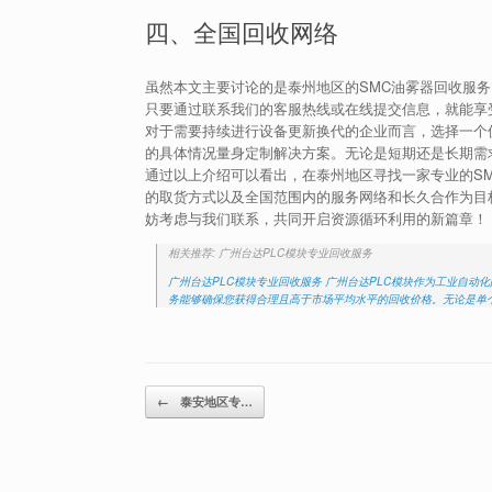
四、全国回收网络
虽然本文主要讨论的是泰州地区的SMC油雾器回收服
只要通过联系我们的客服热线或在线提交信息，就能享
对于需要持续进行设备更新换代的企业而言，选择一个
的具体情况量身定制解决方案。无论是短期还是长期需
通过以上介绍可以看出，在泰州地区寻找一家专业的S
的取货方式以及全国范围内的服务网络和长久合作为目
妨考虑与我们联系，共同开启资源循环利用的新篇章！
相关推荐: 广州台达PLC模块专业回收服务
广州台达PLC模块专业回收服务 广州台达PLC模块作为工业自
务能够确保您获得合理且高于市场平均水平的回收价格。无论是单
Post navigation
←
泰安地区专…