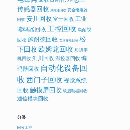
传感器回收
安全继电器
威纶通回收
安川回收
工业
富士回收
回收
工控回收
读码器回收
康耐视
松
施耐德回收
回收
普洛菲斯回收
欧姆龙回收
下回收
步进电
汇川回收
编
温控器回收
机回收
自动化设备回
码器回收
收
西门子回收
视觉系统
触摸屏回收
回收
软启动器回收
通信模块回收
分类
回收工控