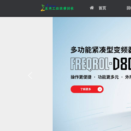
Skip
首页
回
to
content