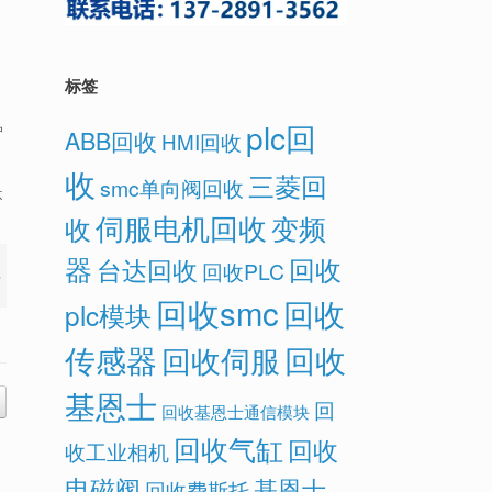
标签
plc回
户
ABB回收
HMI回收
收
三菱回
smc单向阀回收
不
伺服电机回收
变频
收
器
回收
台达回收
回收PLC
回收smc
回收
plc模块
传感器
回收
回收伺服
基恩士
回
回收基恩士通信模块
回收气缸
回收
收工业相机
电磁阀
基恩士
回收费斯托