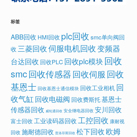
标签
plc回收
ABB回收
HMI回收
smc单向阀回
伺服电机回收
变频器
三菱回收
收
回收
回收plc模块
台达回收
回收PLC
smc
回收传感器
回收
回收伺服
基恩士
回
回收工业相机
回收基恩士通信模块
收气缸
回收电磁阀
基恩士
回收费斯托
传感器回收
安川回收
安全继电器回收
威纶通回收
工控回收
工业读码器回收
富士回收
康耐视
欧姆
松下回收
施耐德回收
回收
普洛菲斯回收