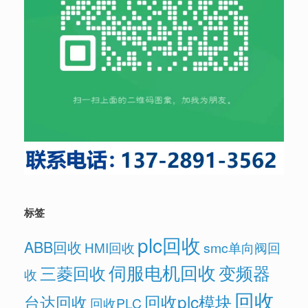
标签
plc回收
ABB回收
HMI回收
smc单向阀回
伺服电机回收
变频器
三菱回收
收
回收
回收plc模块
台达回收
回收PLC