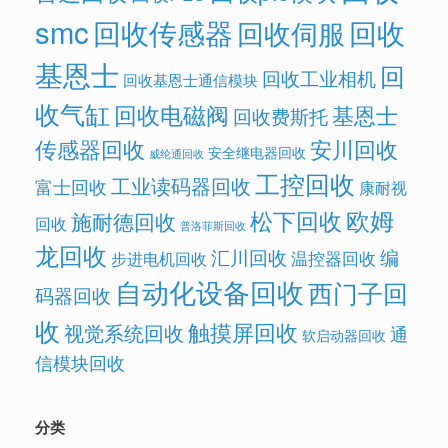
smc
回收传感器
回收
回收伺服
基恩士
回
回收工业相机
回收基恩士通信模块
收气缸
回收电磁阀
基恩士
回收费斯托
传感器回收
安川回收
安全继电器回收
威纶通回收
工控回收
工业读码器回收
富士回收
康耐视
欧姆
松下回收
施耐德回收
回收
普洛菲斯回收
龙回收
汇川回收
编
温控器回收
步进电机回收
自动化设备回收
西门子回
码器回收
收
触摸屏回收
视觉系统回收
通
软启动器回收
信模块回收
分类