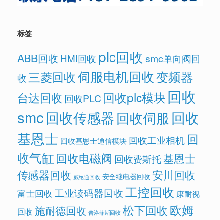
标签
plc回收
ABB回收
HMI回收
smc单向阀回
伺服电机回收
变频器
三菱回收
收
回收
回收plc模块
台达回收
回收PLC
smc
回收传感器
回收
回收伺服
基恩士
回
回收工业相机
回收基恩士通信模块
收气缸
回收电磁阀
基恩士
回收费斯托
传感器回收
安川回收
安全继电器回收
威纶通回收
工控回收
工业读码器回收
富士回收
康耐视
欧姆
松下回收
施耐德回收
回收
普洛菲斯回收