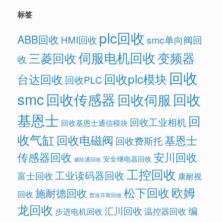
标签
plc回收
ABB回收
HMI回收
smc单向阀回
伺服电机回收
变频器
三菱回收
收
回收
回收plc模块
台达回收
回收PLC
smc
回收传感器
回收
回收伺服
基恩士
回
回收工业相机
回收基恩士通信模块
收气缸
回收电磁阀
基恩士
回收费斯托
传感器回收
安川回收
安全继电器回收
威纶通回收
工控回收
工业读码器回收
富士回收
康耐视
欧姆
松下回收
施耐德回收
回收
普洛菲斯回收
龙回收
汇川回收
编
温控器回收
步进电机回收