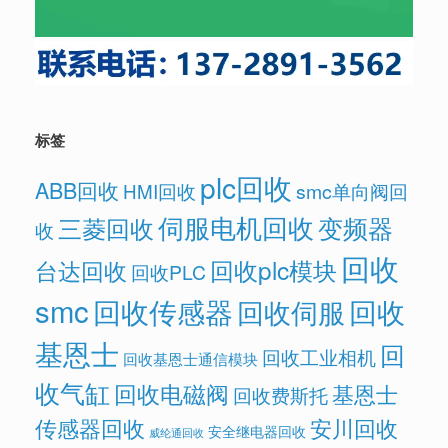
标签
plc回收
ABB回收
HMI回收
smc单向阀回
伺服电机回收
变频器
三菱回收
收
回收
回收plc模块
台达回收
回收PLC
smc
回收传感器
回收
回收伺服
基恩士
回
回收工业相机
回收基恩士通信模块
收气缸
回收电磁阀
基恩士
回收费斯托
传感器回收
安川回收
安全继电器回收
威纶通回收