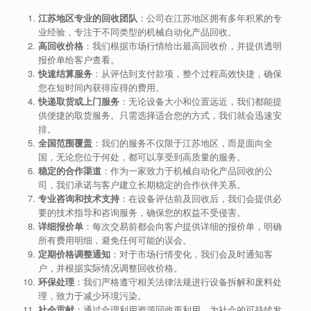
江苏地区专业的回收团队
：公司在江苏地区拥有多年积累的专
业经验，专注于不同类型的机械自动化产品回收。
高回收价格
：我们根据市场行情给出最高回收价，并提供透明
报价单给客户查看。
快速结算服务
：从评估到支付款项，整个过程高效快捷，确保
您在短时间内获得应得的费用。
快递取货或上门服务
：无论设备大小和位置远近，我们都能提
供便捷的取货服务。只需选择适合您的方式，我们就会迅速安
排。
全国范围覆盖
：我们的服务不仅限于江苏地区，而是面向全
国，无论您位于何处，都可以享受到高质量的服务。
稳定的合作渠道
：作为一家致力于机械自动化产品回收的公
司，我们承诺与客户建立长期稳定的合作伙伴关系。
专业咨询和技术支持
：在设备评估前及回收后，我们会提供必
要的技术指导和咨询服务，确保您的权益不受侵害。
详细报价单
：每次交易前都会向客户提供详细的报价单，明确
所有费用明细，避免任何可能的误会。
定期价格调整通知
：对于市场行情变化，我们会及时通知客
户，并根据实际情况调整回收价格。
环保处理
：我们严格遵守相关法律法规进行设备拆解和废料处
理，致力于减少环境污染。
社会贡献
：通过合理利用资源回收再利用，为社会的可持续发