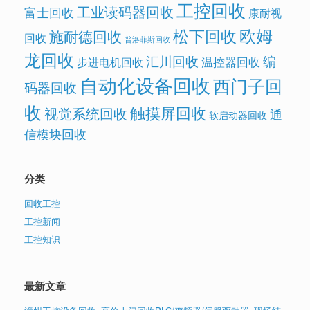
工控回收
工业读码器回收
富士回收
康耐视
欧姆
松下回收
施耐德回收
回收
普洛菲斯回收
龙回收
汇川回收
编
温控器回收
步进电机回收
自动化设备回收
西门子回
码器回收
收
触摸屏回收
视觉系统回收
通
软启动器回收
信模块回收
分类
回收工控
工控新闻
工控知识
最新文章