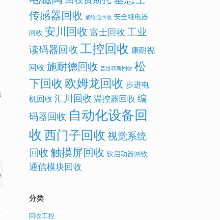
传感器回收
安全继电器
威纶通回收
安川回收
工业
富士回收
回收
工控回收
读码器回收
康耐视
松
施耐德回收
回收
普洛菲斯回收
欧姆龙回收
下回收
步进电
地
汇川回收
编
温控器回收
机回收
自动化设备回
码器回收
收
西门子回收
视觉系统
触摸屏回收
回收
软启动器回收
通信模块回收
潜
分类
回收工控