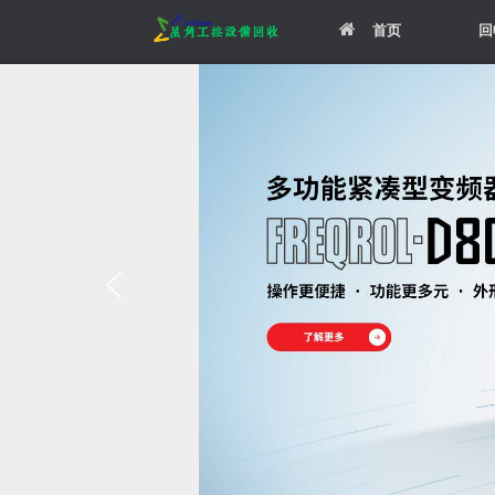
Skip
首页
回
to
content