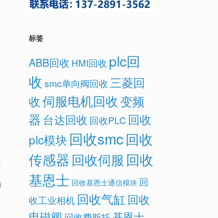
标签
plc回
ABB回收
HMI回收
收
三菱回
smc单向阀回收
伺服电机回收
变频
收
器
回收
台达回收
回收PLC
回收smc
回收
plc模块
传感器
回收
回收伺服
要
基恩士
回
回收基恩士通信模块
有
回收气缸
回收
收工业相机
电磁阀
基恩士
回收费斯托