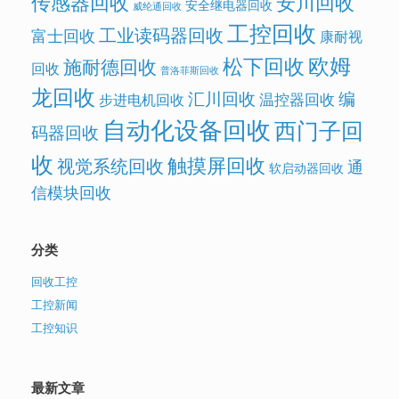
传感器回收
安川回收
安全继电器回收
威纶通回收
工控回收
工业读码器回收
富士回收
康耐视
欧姆
松下回收
施耐德回收
回收
普洛菲斯回收
龙回收
汇川回收
编
温控器回收
步进电机回收
自动化设备回收
西门子回
码器回收
收
触摸屏回收
视觉系统回收
通
软启动器回收
信模块回收
分类
回收工控
工控新闻
工控知识
最新文章