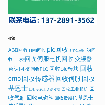
标签
plc回收
ABB回收
HMI回收
smc单向阀回
伺服电机回收
变频器
三菱回收
收
回收
回收plc模块
台达回收
回收PLC
smc
回收传感器
回收
回收伺服
基恩士
回
回收工业相机
回收基恩士通信模块
收气缸
回收电磁阀
基恩士
回收费斯托