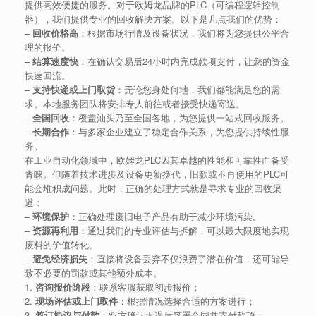
提供高效便捷的服务。对于欧姆龙品牌的PLC（可编程逻辑控制
器），我们提供专业的回收解决方案。以下是几点我们的优势：
–
回收价格高
：根据市场行情及设备状况，我们将为您提供公平合
理的报价。
–
结算速度快
：在确认交易后24小时内完成款项支付，让您的资金
快速回流。
–
支持快递或上门取货
：无论您身处何地，我们都能满足您的需
求。本地服务团队将安排专人前往或者接受快递寄送。
–
全国回收
：覆盖汕头乃至全国各地，为您提供一站式回收服务。
–
长期合作
：与多家企业建立了稳定合作关系，为您提供持续性服
务。
在工业自动化领域中，欧姆龙PLC因其卓越的性能和可靠性而备受
青睐。但随着技术进步及设备更新换代，旧款或不再使用的PLC可
能会堆积成问题。此时，正确的处理方式就是寻求专业的回收渠
道：
–
环境保护
：正确处理废旧电子产品有助于减少环境污染。
–
资源再利用
：通过我们的专业评估与拆解，可以最大限度地实现
废料的价值转化。
–
避免经济损失
：直接将设备丢弃不仅浪费了潜在价值，还可能导
致不必要的罚款或其他额外成本。
1.
咨询报价阶段
：联系客服获取初步报价；
2.
现场评估或上门取件
：根据情况选择合适的方案进行；
3.
签订协议与付款
：双方确认无误后签署合同并支付款项；