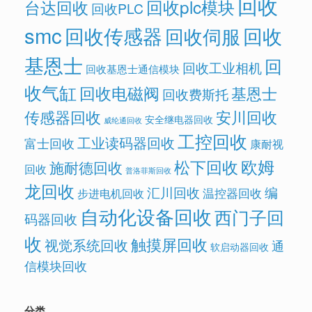
回收
回收plc模块
台达回收
回收PLC
smc
回收传感器
回收
回收伺服
基恩士
回
回收工业相机
回收基恩士通信模块
收气缸
回收电磁阀
基恩士
回收费斯托
传感器回收
安川回收
安全继电器回收
威纶通回收
工控回收
工业读码器回收
富士回收
康耐视
欧姆
松下回收
施耐德回收
回收
普洛菲斯回收
龙回收
汇川回收
编
温控器回收
步进电机回收
自动化设备回收
西门子回
码器回收
收
触摸屏回收
视觉系统回收
通
软启动器回收
信模块回收
分类