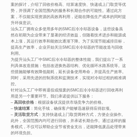
案的探讨，介绍了回收价格高、结算速度快、快递或上门取货等优
势，并强调了全国范围内的服务和长期合作的可能性。通过此方
案，不仅能实现资源的高效再利用，还能在降低生产成本的同时提
升环保意识。
汕头工厂拥有众多使用多年的SMC后冷冷却器设备，这些设备虽
然在初期为企业带来了显著的经济效益，但随着技术进步和能源成
本上涨，其运行效率和能效比逐渐下降。为了实现节能减排目标，
提高生产效率，企业开始关注SMC后冷冷却器的节能改造与回收
利用。
为提升汕头工厂中SMC后冷冷却器的整体性能，我们提出了一系
列具体改造措施：包括改进换热器结构、优化循环水路系统等。这
些措施能够有效降低能耗，延长设备使用寿命，并提高生产效率。
同时，采用先进的控制系统和监测技术，实现对冷却过程的精准调
控。
针对汕头工厂中即将退役或报废的SMC后冷冷却器进行回收再利
用是另一个重要环节。我们承诺提供以下服务：
–
高回收价格
：根据设备状况提供市场竞争力的价格。
–
快速结算
：简化手续，确保客户能够迅速获得应得款项。
–
灵活取货方式
：支持快递或上门取货两种方式，方便企业操作。
此外，全国范围内均可进行回收，并承诺长期合作。通过这样的服
务模式，不仅可以帮助企业节省资金支出，还能降低废品处理带来
的环境负担。