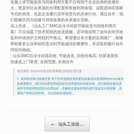
实施上述节能改造与回收利用方案不仅有助于企业自身的发展壮
大，更是对社会资源的合理配置和有效利用体现。这既是响应国家
号召的表现，也是企业履行其环保责任的具体行动。通过合作，我
们能够共同为创建可持续发展的未来做出贡献。
综上所述，《汕头工厂SMC后冷冷却器节能改造与回收利用方
案》不仅涵盖了技术层面的改进措施，还详细说明了如何在经济收
益和环境保护之间找到平衡点。希望通过本方案的应用推广，能够
帮助更多企业和组织意识到节能减排的重要性，并采取积极行动共
同应对挑战。
: 汕头SMC后冷冷却器回收, 节能改造, 回收价格高, 结算速度快,
快递或上门取货, 全国范围, 长期合作
相关推荐: Keyence激光轮廓测量仪回收处理方案
1. 高回收价格与快速结算 对于任何需要处置的老化设备或未使用的Keyence激光
轮廓测量仪，我们的首要优势就是提供业界领先的回收价格。我们根据设备的具
体型号和使用情况给出合理估价，并确保在最短时间内进行现金支付或转账，无
需客户等待过长时间。 无论您的位置如何…
Post navigation
←
汕头工业设…